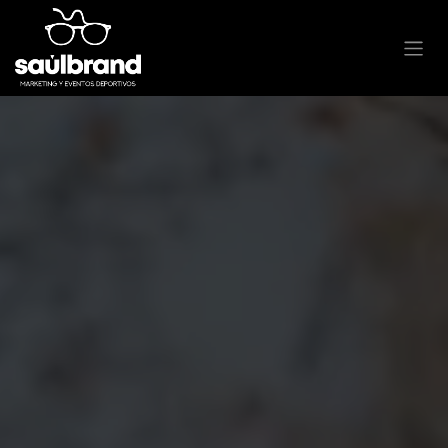
Ir al contenido