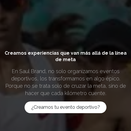
Creamos experiencias que van más allá de la línea
de meta
En Saul Brand, no solo organizamos eventos
deportivos, los transformamos en algo épico.
Porque no se trata solo de cruzar la meta, sino de
hacer que cada kilómetro cuente.
¿Creamos tu evento deportivo?