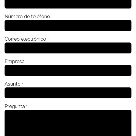
Número de teléfono
Correo electrónico
*
Empresa
Asunto
*
Pregunta
*